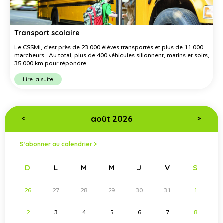
Transport scolaire
Le CSSMI, c’est près de 23 000 élèves transportés et plus de 11 000
marcheurs. Au total, plus de 400 véhicules sillonnent, matins et soirs,
35 000 km pour répondre...
Lire la suite
août 2026
<
>
S’abonner au calendrier >
D
L
M
M
J
V
S
26
27
28
29
30
31
1
2
3
4
5
6
7
8