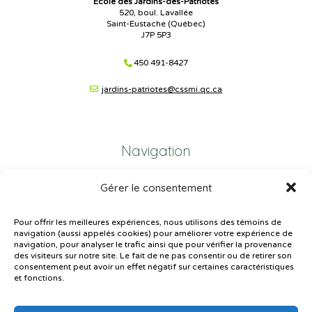
École des Jardins-des-Patriotes
520, boul. Lavallée
Saint-Eustache (Québec)
J7P 5P3
450 491-8427
jardins-patriotes@cssmi.qc.ca
Navigation
Gérer le consentement
Plan du site
Portail Parents
Pour offrir les meilleures expériences, nous utilisons des témoins de
navigation (aussi appelés cookies) pour améliorer votre expérience de
Plainte – service à l’élève
navigation, pour analyser le trafic ainsi que pour vérifier la provenance
des visiteurs sur notre site. Le fait de ne pas consentir ou de retirer son
Politique de confidentialité
consentement peut avoir un effet négatif sur certaines caractéristiques
et fonctions.