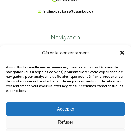
450 491-8427
jardins-patriotes@cssmi.qc.ca
Navigation
Gérer le consentement
Plan du site
Portail Parents
Pour offrir les meilleures expériences, nous utilisons des témoins de
navigation (aussi appelés cookies) pour améliorer votre expérience de
Plainte – service à l’élève
navigation, pour analyser le trafic ainsi que pour vérifier la provenance
des visiteurs sur notre site. Le fait de ne pas consentir ou de retirer son
Politique de confidentialité
consentement peut avoir un effet négatif sur certaines caractéristiques
et fonctions.
Accepter
Refuser