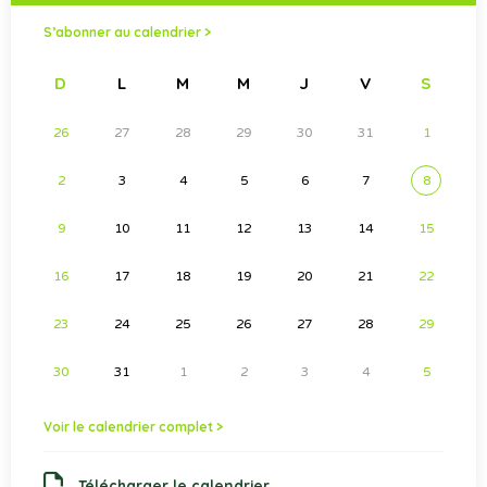
S’abonner au calendrier >
D
L
M
M
J
V
S
26
27
28
29
30
31
1
2
3
4
5
6
7
8
9
10
11
12
13
14
15
16
17
18
19
20
21
22
23
24
25
26
27
28
29
30
31
1
2
3
4
5
Voir le calendrier complet >
Télécharger le calendrier