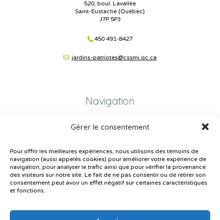
520, boul. Lavallée
Saint-Eustache (Québec)
J7P 5P3
450 491-8427
jardins-patriotes@cssmi.qc.ca
Navigation
Gérer le consentement
Plan du site
Portail Parents
Pour offrir les meilleures expériences, nous utilisons des témoins de
navigation (aussi appelés cookies) pour améliorer votre expérience de
Plainte – service à l’élève
navigation, pour analyser le trafic ainsi que pour vérifier la provenance
des visiteurs sur notre site. Le fait de ne pas consentir ou de retirer son
Politique de confidentialité
consentement peut avoir un effet négatif sur certaines caractéristiques
et fonctions.