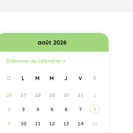
août 2026
<
>
S’abonner au calendrier >
D
L
M
M
J
V
S
26
27
28
29
30
31
1
2
3
4
5
6
7
8
9
10
11
12
13
14
15