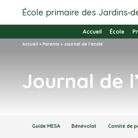
École primaire des Jardins‑d
Accueil
École
P
Accueil
>
Parents
>
Journal de l’école
Journal de l
Guide MESA
Bénévolat
Comité de p